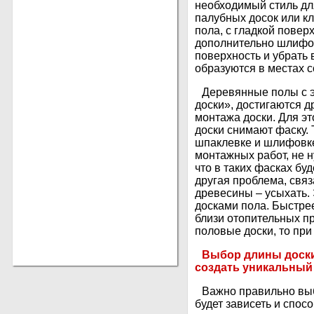
необходимый стиль дл
палубных досок или кл
пола, с гладкой повер
дополнительно шлифов
поверхность и убрать
образуются в местах с
Деревянные полы с 
доски», достигаются д
монтажа доски. Для эт
доски снимают фаску. 
шпаклевке и шлифовке
монтажных работ, не 
что в таких фасках буд
другая проблема, свя
древесины – усыхать.
досками пола. Быстре
близи отопительных пр
половые доски, то пр
Выбор длины доски
создать уникальный
Важно правильно выб
будет зависеть и спос