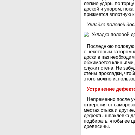
легкие удары по торцу
доской и упором, пок
прижмется вплотную к
Укладка половой дос
Последнюю половую 
с некоторым зазором к
доски в паз необходим
обжимается клиньями,
служит стена. Не забу
стены прокладки, что
этого можно использов
Устранение дефект
Непременно после ук
отверстия от саморез
местах стыка и другие
дефекты шпаклевка дл
подбирать, чтобы ее ц
древесины.