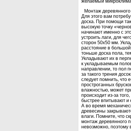
желаемый микроклима
Монтаж деревянного 
Для этого вам потреб
доска. При помощи та
высокую точку «черно
начинают именно с эт
устроить лаги, для че
сторон 50х50 мм. Укла
расстояние в большой 
тоньше доска пола, т
Укладывают их в пер
к укладываемым полов
направлении, то пол п
за такого трения досо
следует помнить, что 
простроганных брусков
влажностью, может при
происходит из-за того
быстрее впитывают и о
А во время механичес
древесины закрываютс
влаги. Помните, что ск
монтаж деревянного по
невозможно, поэтому 