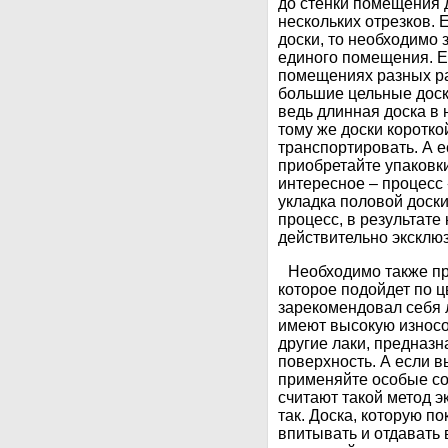
до стенки помещения 
нескольких отрезков. 
доски, то необходимо
единого помещения. Е
помещениях разных ра
большие цельные доск
ведь длинная доска в н
тому же доски коротко
транспортировать. А е
приобретайте упаковк
интересное – процесс 
укладка половой доск
процесс, в результате
действительно эксклю
Необходимо также пр
которое подойдет по ц
зарекомендовал себя л
имеют высокую износо
другие лаки, предназ
поверхность. А если в
применяйте особые со
считают такой метод э
так. Доска, которую п
впитывать и отдавать 