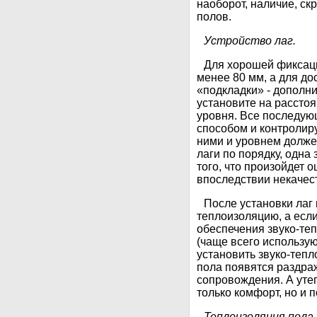
наоборот, наличие, с
полов.
Устройство лаг.
Для хорошей фиксац
менее 80 мм, а для д
«подкладки» - дополн
установите на рассто
уровня. Все последую
способом и контролир
ними и уровнем долже
лаги по порядку, одна 
того, что произойдет 
впоследствии некачес
После установки лаг 
теплоизоляцию, а есл
обеспечения звуко-те
(чаще всего использую
установить звуко-тепл
пола появятся раздр
сопровождения. А уте
только комфорт, но и 
Теплоизоляция пола.