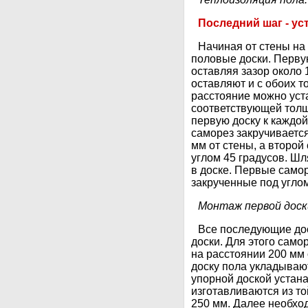
Последний шаг - ус
Начиная от стены на
половые доски. Первую
оставляя зазор около 
оставляют и с обоих т
расстояние можно уст
соответствующей толщ
первую доску к каждо
саморез закручивается
мм от стены, а второй
углом 45 градусов. Ш
в доске. Первые само
закрученные под углом
Монтаж первой доск
Все последующие дос
доски. Для этого само
на расстоянии 200 мм
доску пола укладывают
упорной доской устан
изготавливаются из то
250 мм. Далее необхо