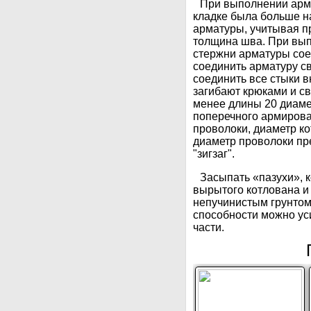
При выполнении арми
кладке была больше н
арматуры, учитывая пр
толщина шва. При вы
стержни арматуры со
соединить арматуру с
соединить все стыки в
загибают крюками и с
менее длины 20 диаме
поперечного армирова
проволоки, диаметр ко
диаметр проволоки пре
"зигзаг".
Засыпать «пазухи», 
вырытого котлована 
непучинистым грунтом
способности можно ус
части.