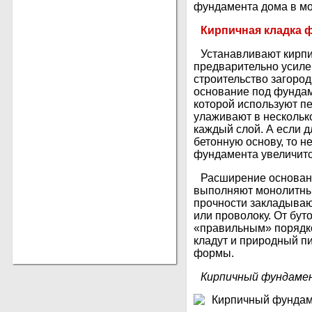
фундамента дома в мо
Кирпичная кладка 
Устанавливают кирпи
предварительно усил
строительство загород
основание под фундам
которой используют п
улаживают в нескольк
каждый слой. А если 
бетонную основу, то н
фундамента увеличится
Расширение основани
выполняют монолитным
прочности закладыва
или проволоку. От бут
«правильным» порядко
кладут и природный п
формы.
Кирпичный фундаме