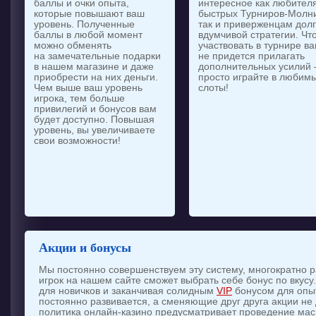
баллы и очки опыта,
интересное как любител
которые повышают ваш
быстрых Турниров-Молн
уровень. Полученные
так и приверженцам долг
баллы в любой момент
вдумчивой стратегии. Чт
можно обменять
участвовать в турнире в
на замечательные подарки
не придется прилагать
в нашем магазине и даже
дополнительных усилий
приобрести на них деньги.
просто играйте в любим
Чем выше ваш уровень
слоты!
игрока, тем больше
привилегий и бонусов вам
будет доступно. Повышая
уровень, вы увеличиваете
свои возможности!
Акции и бонусы
Мы постоянно совершенствуем эту систему, многократно 
игрок на нашем сайте сможет выбрать себе бонус по вкусу.
для новичков и заканчивая солидным
VIP
бонусом для опыт
постоянно развивается, а сменяющие друг друга акции не 
политика онлайн-казино предусматривает проведение ма